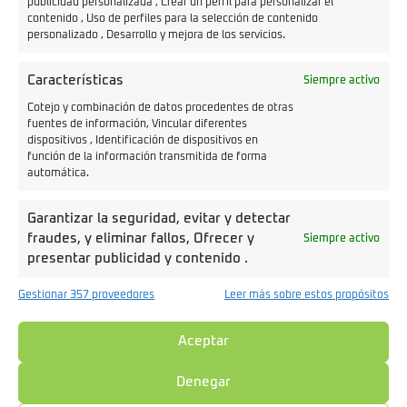
publicidad personalizada , Crear un perfil para personalizar el
contenido , Uso de perfiles para la selección de contenido
personalizado , Desarrollo y mejora de los servicios.
Características
Siempre activo
Cotejo y combinación de datos procedentes de otras
fuentes de información, Vincular diferentes
dispositivos , Identificación de dispositivos en
función de la información transmitida de forma
automática.
Precio
Autonomía
Garantizar la seguridad, evitar y detectar
9.050€
72 km
fraudes, y eliminar fallos, Ofrecer y
Siempre activo
presentar publicidad y contenido .
Gestionar 357 proveedores
Leer más sobre estos propósitos
Kawasaki Z e-1
A1/B
Aceptar
Denegar