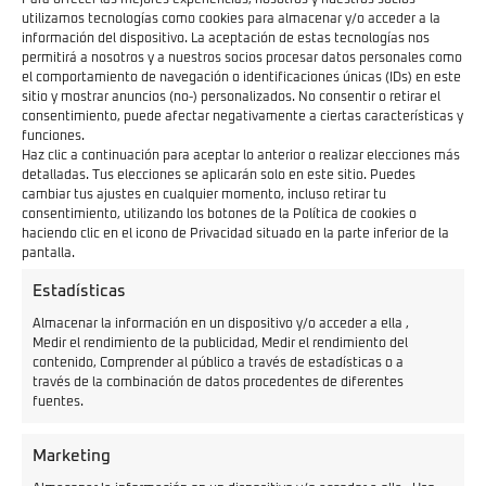
utilizamos tecnologías como cookies para almacenar y/o acceder a la
información del dispositivo. La aceptación de estas tecnologías nos
permitirá a nosotros y a nuestros socios procesar datos personales como
el comportamiento de navegación o identificaciones únicas (IDs) en este
sitio y mostrar anuncios (no-) personalizados. No consentir o retirar el
consentimiento, puede afectar negativamente a ciertas características y
funciones.
Haz clic a continuación para aceptar lo anterior o realizar elecciones más
detalladas. Tus elecciones se aplicarán solo en este sitio. Puedes
cambiar tus ajustes en cualquier momento, incluso retirar tu
consentimiento, utilizando los botones de la Política de cookies o
haciendo clic en el icono de Privacidad situado en la parte inferior de la
pantalla.
Precio
Autonomía
Estadísticas
3.650€
80 km
Almacenar la información en un dispositivo y/o acceder a ella ,
Medir el rendimiento de la publicidad, Medir el rendimiento del
contenido, Comprender al público a través de estadísticas o a
través de la combinación de datos procedentes de diferentes
fuentes.
HORWIN DS1
A1/B
Marketing