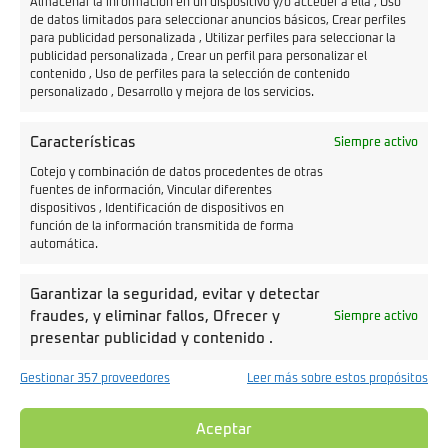
Almacenar la información en un dispositivo y/o acceder a ella , Uso
de datos limitados para seleccionar anuncios básicos, Crear perfiles
para publicidad personalizada , Utilizar perfiles para seleccionar la
publicidad personalizada , Crear un perfil para personalizar el
contenido , Uso de perfiles para la selección de contenido
personalizado , Desarrollo y mejora de los servicios.
Características
Siempre activo
Cotejo y combinación de datos procedentes de otras
fuentes de información, Vincular diferentes
dispositivos , Identificación de dispositivos en
función de la información transmitida de forma
automática.
Garantizar la seguridad, evitar y detectar
Precio
Autonomía
fraudes, y eliminar fallos, Ofrecer y
Siempre activo
3.300€
91 km
presentar publicidad y contenido .
Gestionar 357 proveedores
Leer más sobre estos propósitos
YADEA Y1S
AM
Aceptar