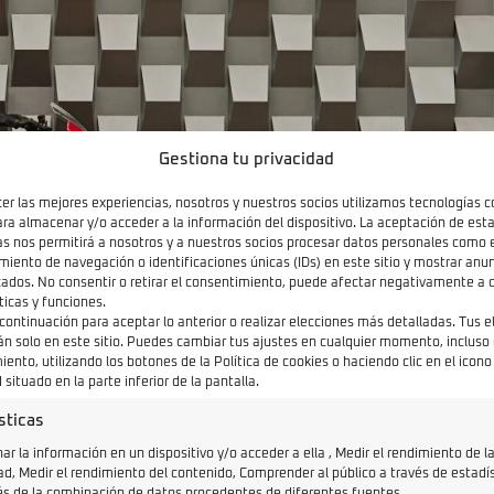
Gestiona tu privacidad
cer las mejores experiencias, nosotros y nuestros socios utilizamos tecnologías 
ara almacenar y/o acceder a la información del dispositivo. La aceptación de est
as nos permitirá a nosotros y a nuestros socios procesar datos personales como 
iento de navegación o identificaciones únicas (IDs) en este sitio y mostrar anun
zados. No consentir o retirar el consentimiento, puede afectar negativamente a c
ticas y funciones.
 continuación para aceptar lo anterior o realizar elecciones más detalladas. Tus 
án solo en este sitio. Puedes cambiar tus ajustes en cualquier momento, incluso r
ento, utilizando los botones de la Política de cookies o haciendo clic en el icono
 situado en la parte inferior de la pantalla.
sticas
r la información en un dispositivo y/o acceder a ella , Medir el rendimiento de l
ad, Medir el rendimiento del contenido, Comprender al público a través de estadí