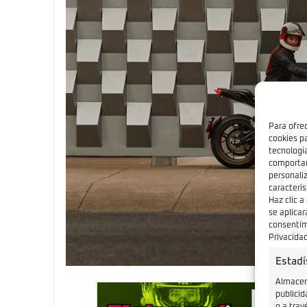
Para ofre
cookies p
tecnologí
comportam
personali
caracterís
Haz clic a
se aplicar
consentimi
Privacidad
Estadí
Almacena
publicid