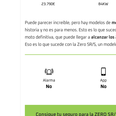
23.790€
84KW
Puede parecer increíble, pero hay modelos de
mo
historia y no es para menos. Esto es lo que suc
moto definitiva, que puede llegar a
alcanzar los
Eso es lo que sucede con la Zero SR/S, un model
Alarma
App
No
No
Consigue tu seguro para la ZERO SR/