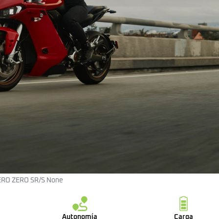
ERO ZERO SR/S None
Autonomía
Carga