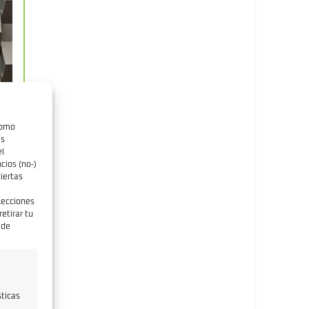
como
as
el
cios (no-)
iertas
elecciones
etirar tu
 de
a
sticas