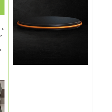
o,
ue
n
s