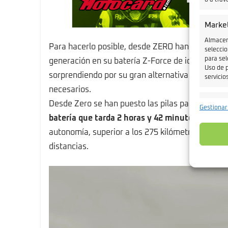
o a trav
Marke
Almacena
Para hacerlo posible, desde ZERO han decidido i
seleccio
para sel
generación en su batería Z-Force de iones de liti
Uso de p
sorprendiendo por su gran alternativa de prest
servicios
necesarios.
Caract
Desde Zero se han puesto las pilas para consegui
Gestionar
batería que tarda 2 horas y 42 minutos en alca
Cotejo 
Vincular
autonomía, superior a los 275 kilómetros en auto
informa
distancias.
Garant
fallos