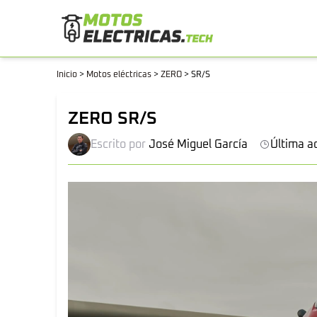
Inicio
>
Motos eléctricas
>
ZERO
>
SR/S
ZERO SR/S
Escrito por
José Miguel García
Última a