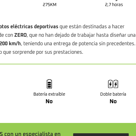
275KM
2,7 horas
tos eléctricas deportivas
que están destinadas a hacer
ede con
ZERO
, que no han dejado de trabajar hasta diseñar una
 200 km/h
, teniendo una entrega de potencia sin precedentes.
o que sorprende por sus prestaciones.
Batería extraíble
Doble batería
No
No
S con un especialista en