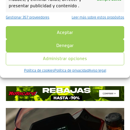
presentar publicidad y contenido .
condiciones favorables. La
carga desde enchufe
doméstico
con su
cargador integrado de 800 W
Gestionar 357 proveedores
Leer más sobre estos propósitos
completa
del 0 al 95% en aproximadamente 4,5 horas
,
mientras que
del 20 al 80%
se queda
en torno a 3
Aceptar
horas
.
Denegar
Existe además un
cargador rápido opcional de 1.500 W
que reduce sensiblemente esos tiempos.
Beneficio
Administrar opciones
claro:
lo dejas cargando por la noche y lo encuentras
Política de cookies
Política de privacidad
Aviso legal
listo cada mañana, sin instalaciones complicadas.