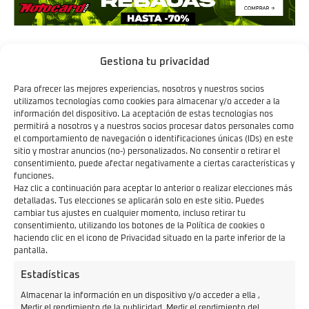
El LS1 declara
hasta 8,4 kW de potencia máxima
(apto
Gestiona tu privacidad
para
A1
y también
B
con tres años de antigüedad), y un
Para ofrecer las mejores experiencias, nosotros y nuestros socios
par a la rueda de 240 Nm
que se traduce en
arranques
utilizamos tecnologías como cookies para almacenar y/o acceder a la
vivos
y
rebasamientos sencillos
.
información del dispositivo. La aceptación de estas tecnologías nos
permitirá a nosotros y a nuestros socios procesar datos personales como
La
velocidad máxima ronda los 99–100 km/h
,
el comportamiento de navegación o identificaciones únicas (IDs) en este
sitio y mostrar anuncios (no-) personalizados. No consentir o retirar el
suficiente para rondas y accesos interurbanos cortos.
consentimiento, puede afectar negativamente a ciertas características y
Todo llega
sin vibraciones ni cambios de marcha
, con
funciones.
Haz clic a continuación para aceptar lo anterior o realizar elecciones más
la finura propia de un eléctrico bien afinado. En ciudad,
detalladas. Tus elecciones se aplicarán solo en este sitio. Puedes
lo que notas es un empuje
lleno desde cero
y una
cambiar tus ajustes en cualquier momento, incluso retirar tu
consentimiento, utilizando los botones de la Política de cookies o
gestión muy lineal del acelerador, que te permite
haciendo clic en el icono de Privacidad situado en la parte inferior de la
dosificar con precisión en rotondas, pasos de cebra o
pantalla.
asfalto mojado.
Estadísticas
Almacenar la información en un dispositivo y/o acceder a ella ,
Medir el rendimiento de la publicidad, Medir el rendimiento del