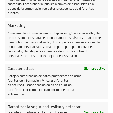
contenido, Comprender al público a través de estadísticas o a
través de la combinación de datos procedentes de diferentes
fuentes.
Marketing
Almacenar la información en un dispositivo y/o acceder a ella , Uso
de datos limitados para seleccionar anuncios básicos, Crear perfiles
para publicidad personalizada , Utilizar perfiles para seleccionar la
publicidad personalizada , Crear un perfil para personalizar el
contenido , Uso de perfiles para la selección de contenido
personalizado , Desarrollo y mejora de los servicios.
Características
Siempre activo
Cotejo y combinación de datos procedentes de otras
De serie, el LS1 emplea
dos baterías extraíbles
fuentes de información, Vincular diferentes
situadas bajo la plataforma. Con esa configuración, la
dispositivos , Identificación de dispositivos en
función de la información transmitida de forma
marca anuncia
en torno a 110–115 km de autonomía
automática.
en uso urbano/mixto.
Quien necesite más puede montar
una tercera batería
Garantizar la seguridad, evitar y detectar
fraudes, y eliminar fallos, Ofrecer y
bajo el asiento
para acercarse a
unos 170 km
en
Siempre activo