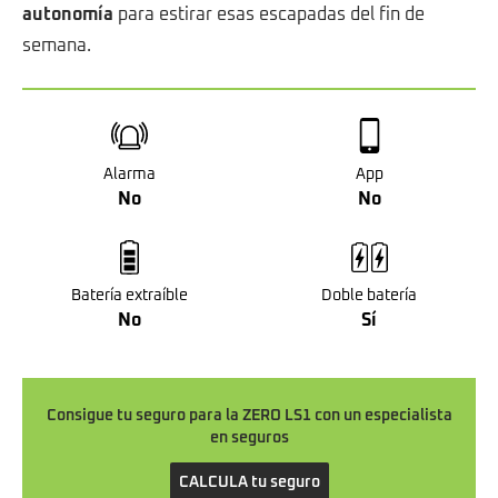
autonomía
para estirar esas escapadas del fin de
semana.
Alarma
App
No
No
Batería extraíble
Doble batería
No
Sí
Consigue tu seguro para la ZERO LS1 con un especialista
en seguros
CALCULA tu seguro