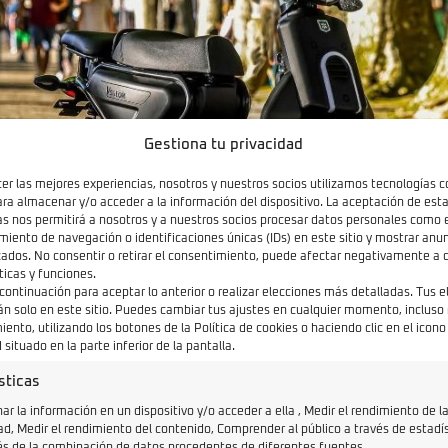
Gestiona tu privacidad
cer las mejores experiencias, nosotros y nuestros socios utilizamos tecnologías 
ara almacenar y/o acceder a la información del dispositivo. La aceptación de est
as nos permitirá a nosotros y a nuestros socios procesar datos personales como 
iento de navegación o identificaciones únicas (IDs) en este sitio y mostrar anun
zados. No consentir o retirar el consentimiento, puede afectar negativamente a c
ticas y funciones.
 continuación para aceptar lo anterior o realizar elecciones más detalladas. Tus 
án solo en este sitio. Puedes cambiar tus ajustes en cualquier momento, incluso r
ento, utilizando los botones de la Política de cookies o haciendo clic en el icono
 situado en la parte inferior de la pantalla.
sticas
r la información en un dispositivo y/o acceder a ella , Medir el rendimiento de l
ad, Medir el rendimiento del contenido, Comprender al público a través de estadí