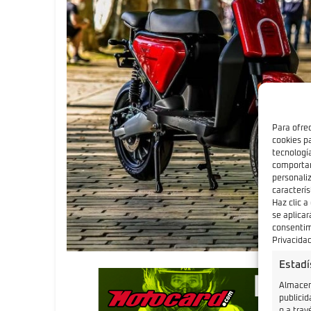
Para ofre
cookies p
tecnologí
comportam
personali
caracterís
Haz clic a
se aplicar
consentimi
Privacidad
Estadí
Almacena
publicid