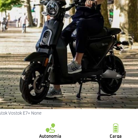
stok Vostok E7+ None
Autonomía
Carga