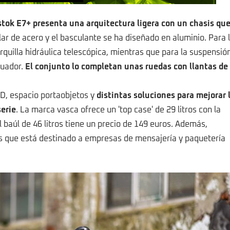
stok E7+ presenta una arquitectura ligera con un chasis qu
ular de acero y el basculante se ha diseñado en aluminio. Para 
quilla hidráulica telescópica, mientras que para la suspensió
guador.
El conjunto lo completan unas ruedas con llantas de
ED, espacio portaobjetos y
distintas soluciones para mejorar 
serie
. La marca vasca ofrece un 'top case' de 29 litros con la
l baúl de 46 litros tiene un precio de 149 euros. Además,
os que está destinado a empresas de mensajería y paquetería