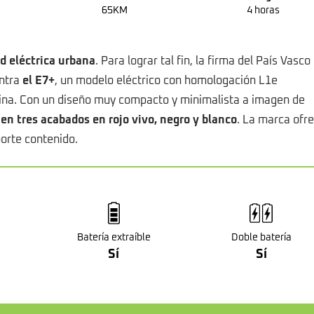
65KM
4 horas
d eléctrica urbana
. Para lograr tal fin, la firma del País Vasco
entra
el E7+
, un modelo eléctrico con homologación L1e
olina. Con un diseño muy compacto y minimalista a imagen de
en tres acabados en rojo vivo, negro y blanco
. La marca ofr
orte contenido.
Batería extraíble
Doble batería
Sí
Sí