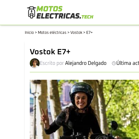
Inicio
>
Motos eléctricas
>
Vostok
>
E7+
Vostok E7+
Escrito por
Alejandro Delgado
Última ac