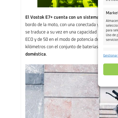
o a trav
Marke
El Vostok E7+ cuenta con un sistema de baterí
Almacena
bordo de la moto, con una conectada y otra en 
seleccio
para sel
se traduce a su vez en una capacidad de 1,7 kW
Uso de p
ECO y de 50 en el modo de potencia de máximas
servicios
kilómetros con el conjunto de baterías.
El tiemp
Caract
doméstica
.
Gestionar
Cotejo 
Vincular
informa
Garant
fallos