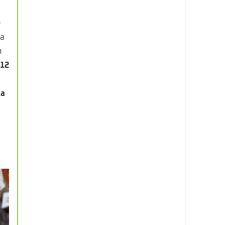
e
la
n
 12
la