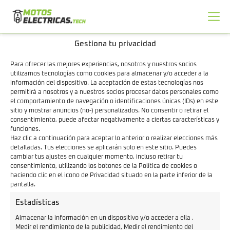
Gestiona tu privacidad
Inicio
>
Motos eléctricas
>
Volta
MOTOS VOLTA
Para ofrecer las mejores experiencias, nosotros y nuestros socios
utilizamos tecnologías como cookies para almacenar y/o acceder a la
ELÉCTRICAS
información del dispositivo. La aceptación de estas tecnologías nos
permitirá a nosotros y a nuestros socios procesar datos personales como
el comportamiento de navegación o identificaciones únicas (IDs) en este
sitio y mostrar anuncios (no-) personalizados. No consentir o retirar el
consentimiento, puede afectar negativamente a ciertas características y
funciones.
Haz clic a continuación para aceptar lo anterior o realizar elecciones más
detalladas. Tus elecciones se aplicarán solo en este sitio. Puedes
cambiar tus ajustes en cualquier momento, incluso retirar tu
consentimiento, utilizando los botones de la Política de cookies o
haciendo clic en el icono de Privacidad situado en la parte inferior de la
pantalla.
Motos Eléctricas
Estadísticas
Almacenar la información en un dispositivo y/o acceder a ella ,
Medir el rendimiento de la publicidad, Medir el rendimiento del