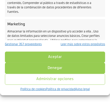
contenido, Comprender al público a través de estadísticas o a
través de la combinación de datos procedentes de diferentes
fuentes.
NOSOTROS
Motos eléctricas
Blog
Marketing
Contacto
Almacenar la información en un dispositivo y/o acceder a ella , Uso
de datos limitados para seleccionar anuncios básicos, Crear perfiles
para publicidad personalizada , Utilizar perfiles para seleccionar la
Aviso legal
Gestionar 357 proveedores
Leer más sobre estos propósitos
publicidad personalizada , Crear un perfil para personalizar el
Política de privacidad
contenido , Uso de perfiles para la selección de contenido
Política de cookies
personalizado , Desarrollo y mejora de los servicios.
Aceptar
© 2026 MotosElectricas.Tech
Características
Siempre activo
Denegar
Cotejo y combinación de datos procedentes de otras
fuentes de información, Vincular diferentes
Administrar opciones
dispositivos , Identificación de dispositivos en
función de la información transmitida de forma
Política de cookies
Política de privacidad
Aviso legal
automática.
Garantizar la seguridad, evitar y detectar
fraudes, y eliminar fallos, Ofrecer y
Siempre activo