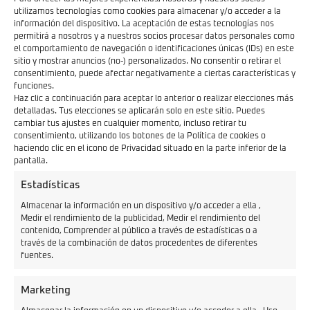
utilizamos tecnologías como cookies para almacenar y/o acceder a la
información del dispositivo. La aceptación de estas tecnologías nos
permitirá a nosotros y a nuestros socios procesar datos personales como
el comportamiento de navegación o identificaciones únicas (IDs) en este
sitio y mostrar anuncios (no-) personalizados. No consentir o retirar el
consentimiento, puede afectar negativamente a ciertas características y
funciones.
Haz clic a continuación para aceptar lo anterior o realizar elecciones más
detalladas. Tus elecciones se aplicarán solo en este sitio. Puedes
Con un peso final de 103,1 kilogramos,
el Velca ONE
cambiar tus ajustes en cualquier momento, incluso retirar tu
consentimiento, utilizando los botones de la Política de cookies o
cuenta en la parte ciclo con un sistema de frenado
haciendo clic en el icono de Privacidad situado en la parte inferior de la
con discos tanto delante como detrás y tecnología
pantalla.
ABS
. Pese a que ambos neumáticos montan llantas de
Estadísticas
13 pulgadas, la goma trasera es de un perfil
Almacenar la información en un dispositivo y/o acceder a ella ,
ligeramente distinto a la rueda delantera para dar
Medir el rendimiento de la publicidad, Medir el rendimiento del
contenido, Comprender al público a través de estadísticas o a
cabida al motor integrado que ofrece un sistema de
través de la combinación de datos procedentes de diferentes
marcha atrás.
fuentes.
A nivel de equipamiento, el Velca ONE cuenta con una
Marketing
toma USB para la carga de dispositivos electrónicos,