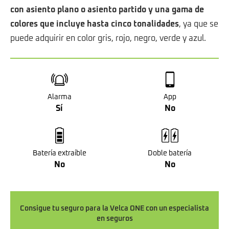
con asiento plano o asiento partido y una gama de
colores que incluye hasta cinco tonalidades
, ya que se
puede adquirir en color gris, rojo, negro, verde y azul.
Alarma
App
Sí
No
Batería extraíble
Doble batería
No
No
Consigue tu seguro para la Velca ONE con un especialista
en seguros