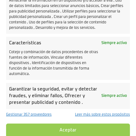
Almacenar la información en un dispositivo y/o acceder a ella , Uso
sistema de alarma con arranque keyless y
pantalla
de datos limitados para seleccionar anuncios básicos, Crear perfiles
multifunción para el cuadro de mandos con
para publicidad personalizada , Utilizar perfiles para seleccionar la
publicidad personalizada , Crear un perfil para personalizar el
tecnología TFT y un tamaño de 5 pulgadas
. Como el
contenido , Uso de perfiles para la selección de contenido
resto de los modelos de la marca, cuenta con mandos
personalizado , Desarrollo y mejora de los servicios.
retroiluminados.
Características
Siempre activo
Cotejo y combinación de datos procedentes de otras
fuentes de información, Vincular diferentes
dispositivos , Identificación de dispositivos en
función de la información transmitida de forma
automática.
Garantizar la seguridad, evitar y detectar
fraudes, y eliminar fallos, Ofrecer y
Siempre activo
Galería de fotos Velca ONE
presentar publicidad y contenido .
Gestionar 357 proveedores
Leer más sobre estos propósitos
Aceptar