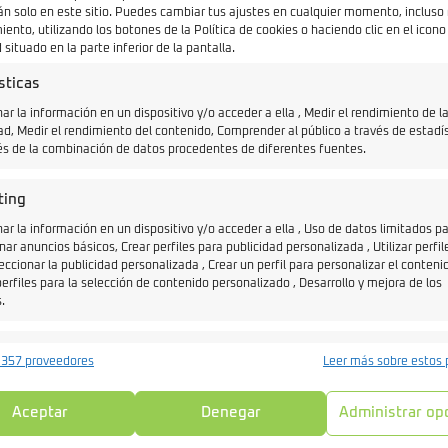
án solo en este sitio. Puedes cambiar tus ajustes en cualquier momento, incluso r
ento, utilizando los botones de la Política de cookies o haciendo clic en el icono
 situado en la parte inferior de la pantalla.
sticas
r la información en un dispositivo y/o acceder a ella , Medir el rendimiento de l
ad, Medir el rendimiento del contenido, Comprender al público a través de estadí
és de la combinación de datos procedentes de diferentes fuentes.
ting
r la información en un dispositivo y/o acceder a ella , Uso de datos limitados p
nar anuncios básicos, Crear perfiles para publicidad personalizada , Utilizar perfil
eccionar la publicidad personalizada , Crear un perfil para personalizar el contenid
erfiles para la selección de contenido personalizado , Desarrollo y mejora de los
.
erísticas
Siempr
 357 proveedores
Leer más sobre estos 
y combinación de datos procedentes de otras fuentes de información,
 diferentes dispositivos , Identificación de dispositivos en función de la
Aceptar
Denegar
Administrar op
ción transmitida de forma automática.