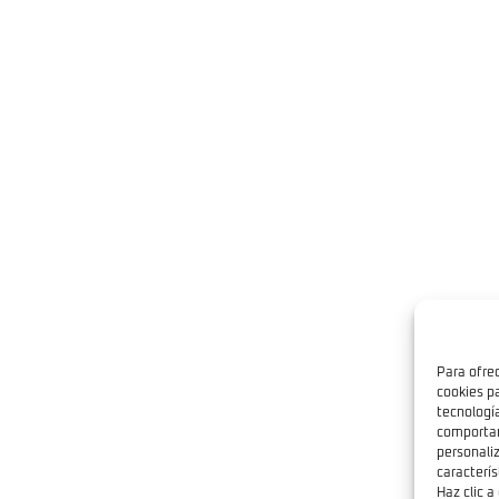
Para ofre
cookies p
tecnologí
comportam
personali
caracterís
Haz clic a