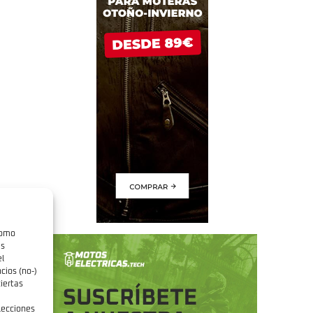
como
as
el
cios (no-)
iertas
elecciones