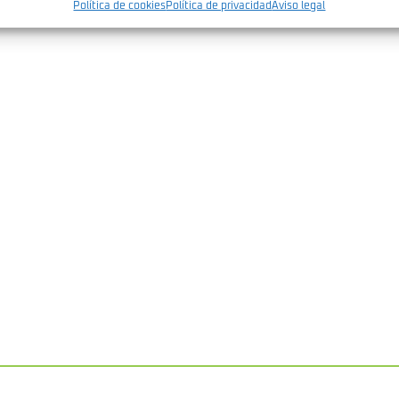
Política de cookies
Política de privacidad
Aviso legal
izar la seguridad, evitar y detectar fraudes, y eliminar
Siempr
, Ofrecer y presentar publicidad y contenido .