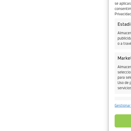
se aplicar
consentimi
Privacidad
Estadí
Almacena
publicid
o a trav
Marke
Almacena
seleccio
para sel
Uso de p
servicios
Caract
Gestionar
Cotejo 
Vincular
informa