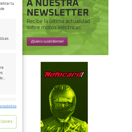
etirar tu
 de
a
sticas
ara
es
o ,
e activo
propósitos
ciones