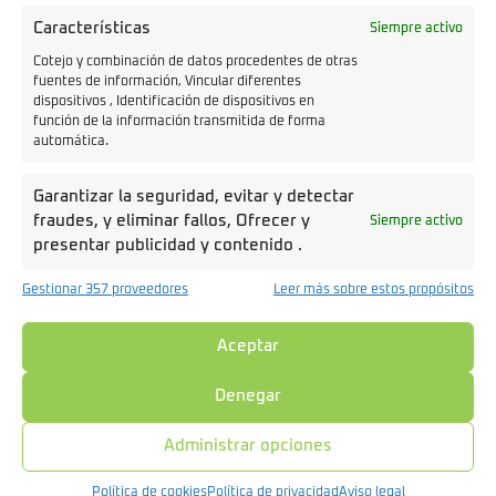
de la firma, el CUx presume de un gran equipamiento
Características
Siempre activo
tecnológico, centrado en su cuadro de instrumentos con
Cotejo y combinación de datos procedentes de otras
pantalla monocromo de gran tamaño. Además,
el CUx
fuentes de información, Vincular diferentes
dispositivos , Identificación de dispositivos en
cuenta con una toma USB, llave electrónica con
función de la información transmitida de forma
sistema antirrobo con alarma y bloqueo de rueda
.
automática.
En España,
el Super Soco CUx se comercializa bajo dos
Garantizar la seguridad, evitar y detectar
acabados, uno en color negro mate y otro en azul
.
fraudes, y eliminar fallos, Ofrecer y
Siempre activo
Además, la compañía suele tener activa una promoción
presentar publicidad y contenido .
de seguro gratuito para los modelos de nueva
matriculación adquiridos en su red de concesionarios
Gestionar 357 proveedores
Leer más sobre estos propósitos
oficiales para conductores mayores de 21 años.
Aceptar
Denegar
Administrar opciones
Política de cookies
Política de privacidad
Aviso legal