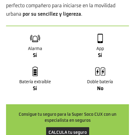
perfecto compañero para iniciarse en la movilidad
urbana
por su sencillez y ligereza
.
Alarma
App
Sí
Sí
Batería extraíble
Doble batería
Sí
No
Consigue tu seguro para la Super Soco CUX con un
especialista en seguros
CALCULA tu seguro