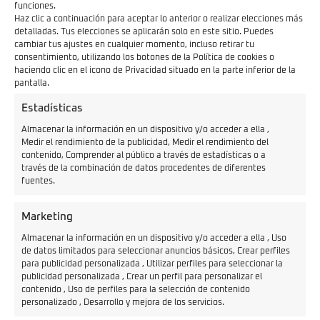
funciones.
Haz clic a continuación para aceptar lo anterior o realizar elecciones más
detalladas. Tus elecciones se aplicarán solo en este sitio. Puedes
cambiar tus ajustes en cualquier momento, incluso retirar tu
consentimiento, utilizando los botones de la Política de cookies o
El CUx recurre a un sistema de frenos con discos de
haciendo clic en el icono de Privacidad situado en la parte inferior de la
pantalla.
180 mm. delante y detrás
con pinzas de pistón simple
que dan vida a un pequeño sistema de frenada
Estadísticas
regenerativa. Se encuentran en los neumáticos de 12
Almacenar la información en un dispositivo y/o acceder a ella ,
Medir el rendimiento de la publicidad, Medir el rendimiento del
pulgadas que monta el CUx tanto delante como detrás.
contenido, Comprender al público a través de estadísticas o a
Una cómoda suspensión cierra el conjunto
, ya que se
través de la combinación de datos procedentes de diferentes
fuentes.
ha conseguido un perfecto equilibrio entre el confort y
la firmeza, aunque el recorrido no es muy amplio.
Marketing
Cabe destacar la identidad visual del Super Soco CUx en
Almacenar la información en un dispositivo y/o acceder a ella , Uso
términos de iluminación,
con un gran faro frontal Full
de datos limitados para seleccionar anuncios básicos, Crear perfiles
para publicidad personalizada , Utilizar perfiles para seleccionar la
LED de diseño elíptico
que se complementa en su zaga
publicidad personalizada , Crear un perfil para personalizar el
con una iluminación también LED con diseño
contenido , Uso de perfiles para la selección de contenido
personalizado , Desarrollo y mejora de los servicios.
tridimensional bastante visual. Como todos los modelos