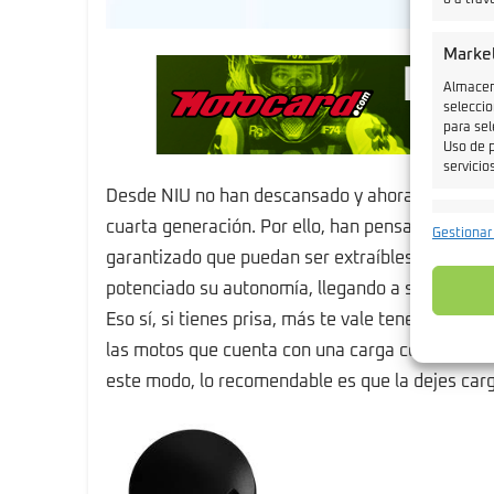
o a trav
Marke
Almacena
seleccio
para sel
Uso de p
servicios
Desde NIU no han descansado y ahora han diseña
Caract
cuarta generación. Por ello, han pensado en tod
Gestionar
Cotejo 
garantizado que puedan ser extraíbles para pod
Vincular
potenciado su autonomía, llegando a situarse en 
informa
Eso sí, si tienes prisa, más te vale tenerla car
Garant
las motos que cuenta con una carga convencion
fallos
este modo, lo recomendable es que la dejes carga