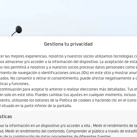
Gestiona tu privacidad
cer las mejores experiencias, nosotros y nuestros socios utilizamos tecnologías 
ara almacenar y/o acceder a la información del dispositivo. La aceptación de est
as nos permitirá a nosotros y a nuestros socios procesar datos personales como 
iento de navegación o identificaciones únicas (IDs) en este sitio y mostrar anun
zados. No consentir o retirar el consentimiento, puede afectar negativamente a c
ticas y funciones.
 continuación para aceptar lo anterior o realizar elecciones más detalladas. Tus 
án solo en este sitio. Puedes cambiar tus ajustes en cualquier momento, incluso r
ento, utilizando los botones de la Política de cookies o haciendo clic en el icono
 situado en la parte inferior de la pantalla.
sticas
r la información en un dispositivo y/o acceder a ella , Medir el rendimiento de l
ad, Medir el rendimiento del contenido, Comprender al público a través de estadí