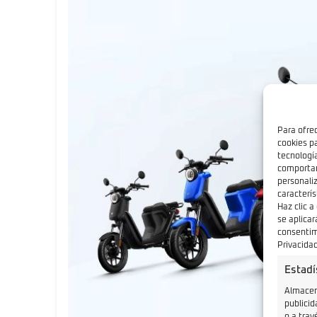
Para ofre
cookies p
tecnologí
comportam
personali
caracterís
Haz clic a
se aplicar
consentimi
Privacidad
Estadí
Almacena
publicid