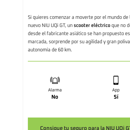
Si quieres comenzar a moverte por el mundo de l
nuevo NIU UQi GT, un
scooter eléctrico
que no de
desde el fabricante asiático se han propuesto e
marcada, sorprende por su agilidad y gran poli
autonomía de 60 km.
Alarma
App
No
Sí
Consigue tu seguro para la NIU UQi G