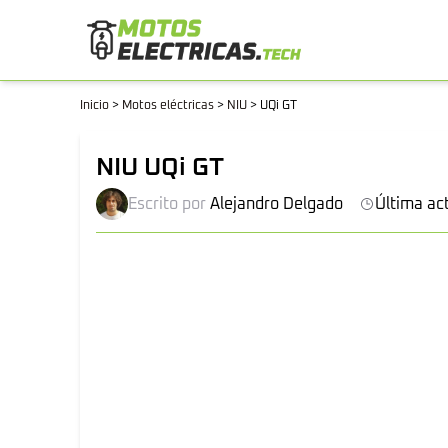
Inicio
>
Motos eléctricas
>
NIU
>
UQi GT
NIU UQi GT
Escrito por
Alejandro Delgado
Última ac