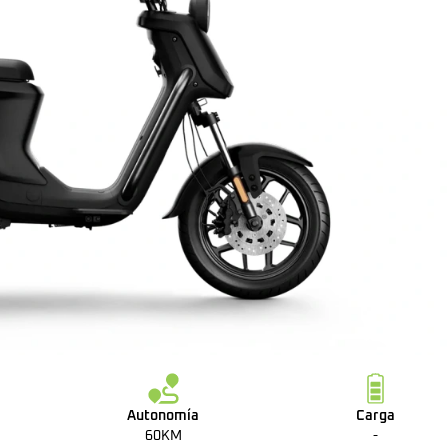
Autonomía
Carga
60KM
-