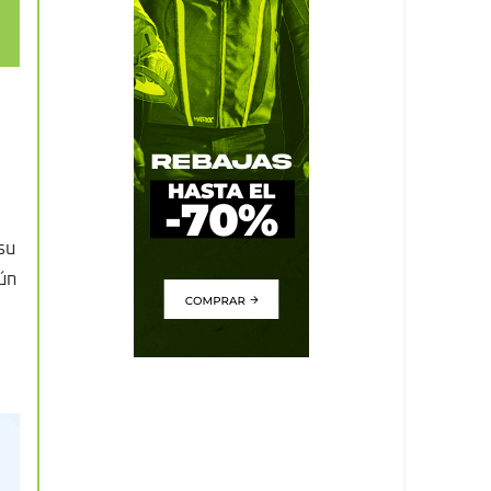
su
ún