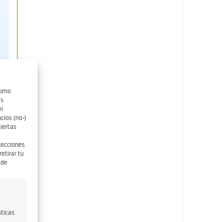
como
as
el
cios (no-)
iertas
elecciones
etirar tu
 de
a
sticas