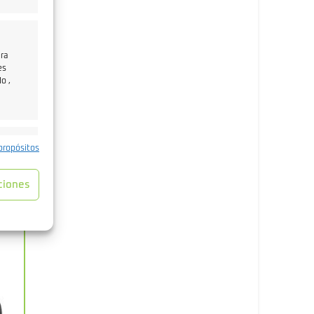
ara
es
o ,
de
e activo
an
propósitos
ciones
e
e activo