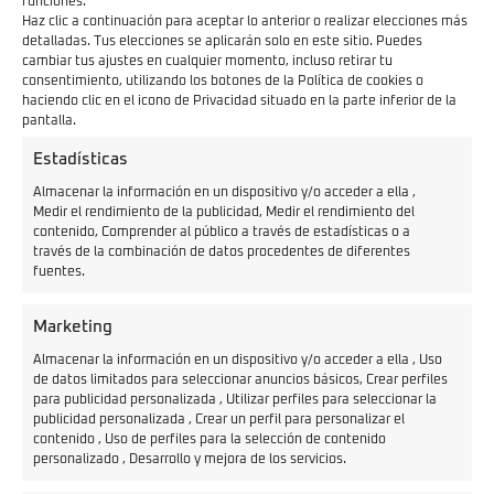
detrás, algo que no deja de ser una configuración poco
funciones.
Haz clic a continuación para aceptar lo anterior o realizar elecciones más
habitual. El neumático delantero 70/90 y el trasero
detalladas. Tus elecciones se aplicarán solo en este sitio. Puedes
cambiar tus ajustes en cualquier momento, incluso retirar tu
80/90 equipan llantas de 17 pulgadas.
consentimiento, utilizando los botones de la Política de cookies o
Si bien el diseño del Motron Cubertino es su punto
haciendo clic en el icono de Privacidad situado en la parte inferior de la
pantalla.
fuerte, además de su ligereza,
no se puede decir lo
mismo del equipamiento
. De hecho, este ciclomotor es
Estadísticas
una apuesta con cierto aire minimalista en busca de un
Almacenar la información en un dispositivo y/o acceder a ella ,
Medir el rendimiento de la publicidad, Medir el rendimiento del
precio muy atractivo y no cuenta con algunos
contenido, Comprender al público a través de estadísticas o a
componentes extra que sí tienen otros modelos
través de la combinación de datos procedentes de diferentes
fuentes.
equivalentes de la competencia.
Marketing
Almacenar la información en un dispositivo y/o acceder a ella , Uso
de datos limitados para seleccionar anuncios básicos, Crear perfiles
para publicidad personalizada , Utilizar perfiles para seleccionar la
publicidad personalizada , Crear un perfil para personalizar el
contenido , Uso de perfiles para la selección de contenido
personalizado , Desarrollo y mejora de los servicios.