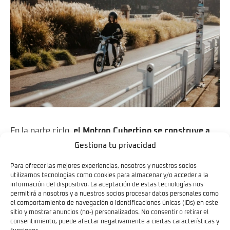
En la parte ciclo,
el Motron Cubertino se construye a
partir de un chasis tubular de acero con un
Gestiona tu privacidad
basculante de doble brazo
. Para el sistema de
Para ofrecer las mejores experiencias, nosotros y nuestros socios
suspensiones se recurre a una horquilla telescópica
utilizamos tecnologías como cookies para almacenar y/o acceder a la
información del dispositivo. La aceptación de estas tecnologías nos
delantera y un doble amortiguador trasero. Uno de los
permitirá a nosotros y a nuestros socios procesar datos personales como
puntos más llamativos de este modelo es que equipa
el comportamiento de navegación o identificaciones únicas (IDs) en este
sitio y mostrar anuncios (no-) personalizados. No consentir o retirar el
frenos de tambor mecánicos tanto delante como
consentimiento, puede afectar negativamente a ciertas características y