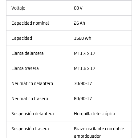
Voltaje
60 V
Capacidad nominal
26 Ah
Capacidad
1560 Wh
Llanta delantera
MT1.4 x 17
Llanta trasera
MT1.6 x 17
Neumático delantero
70/90-17
Neumático trasero
80/90-17
Suspensión delantera
Horquilla telescópica
Suspensión trasera
Brazo oscilante con doble
amortiguador