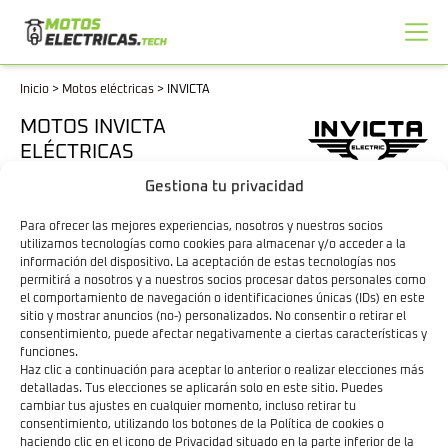
Inicio
>
Motos eléctricas
>
INVICTA
MOTOS INVICTA
ELÉCTRICAS
Gestiona tu privacidad
TODOS LOS FILTROS
Para ofrecer las mejores experiencias, nosotros y nuestros socios
utilizamos tecnologías como cookies para almacenar y/o acceder a la
información del dispositivo. La aceptación de estas tecnologías nos
permitirá a nosotros y a nuestros socios procesar datos personales como
el comportamiento de navegación o identificaciones únicas (IDs) en este
1 RESULTADO
sitio y mostrar anuncios (no-) personalizados. No consentir o retirar el
consentimiento, puede afectar negativamente a ciertas características y
INVICTA WOW 775
A1/B
funciones.
Haz clic a continuación para aceptar lo anterior o realizar elecciones más
detalladas. Tus elecciones se aplicarán solo en este sitio. Puedes
cambiar tus ajustes en cualquier momento, incluso retirar tu
consentimiento, utilizando los botones de la Política de cookies o
haciendo clic en el icono de Privacidad situado en la parte inferior de la