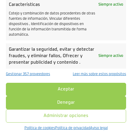
Características
Siempre activo
Cotejo y combinación de datos procedentes de otras
fuentes de información, Vincular diferentes
dispositivos , Identificación de dispositivos en
función de la información transmitida de forma
automática.
Garantizar la seguridad, evitar y detectar
fraudes, y eliminar fallos, Ofrecer y
Siempre activo
presentar publicidad y contenido .
Gestionar 357 proveedores
Leer más sobre estos propósitos
Aceptar
Denegar
Administrar opciones
La preocupación por la autonomía se disipa con el
Política de cookies
Política de privacidad
Aviso legal
sistema de carga de la VT3. En tan solo
4 horas, puedes