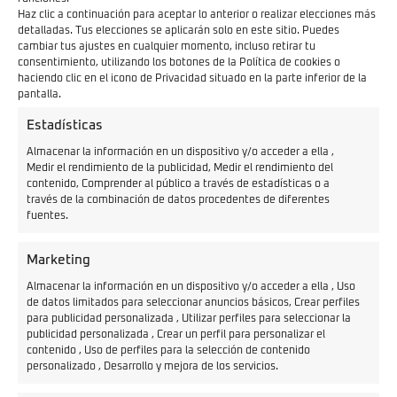
Esta
scooter eléctrica
viene equipada con una serie de
Haz clic a continuación para aceptar lo anterior o realizar elecciones más
características tecnológicas que mejoran
detalladas. Tus elecciones se aplicarán solo en este sitio. Puedes
cambiar tus ajustes en cualquier momento, incluso retirar tu
significativamente la experiencia del conductor. Un
faro
consentimiento, utilizando los botones de la Política de cookies o
LED
garantiza una visibilidad óptima, mientras que el
haciendo clic en el icono de Privacidad situado en la parte inferior de la
pantalla.
panel de control LCD
proporciona información clara y
Estadísticas
accesible. Además, la guantera con
cargador USB
es
Almacenar la información en un dispositivo y/o acceder a ella ,
una adición bienvenida para mantener tus dispositivos
Medir el rendimiento de la publicidad, Medir el rendimiento del
electrónicos siempre cargados.
contenido, Comprender al público a través de estadísticas o a
través de la combinación de datos procedentes de diferentes
Con una
potencia máxima de 5.600W
distribuida en
fuentes.
tres marchas distintas, la VT3 ofrece un rendimiento
excepcional. Alcanzando
velocidades de hasta 90
Marketing
km/h
, esta scooter eléctrica no solo es eficiente, sino
Almacenar la información en un dispositivo y/o acceder a ella , Uso
también emocionante de conducir. Con una autonomía
de datos limitados para seleccionar anuncios básicos, Crear perfiles
para publicidad personalizada , Utilizar perfiles para seleccionar la
de más de 100 km*, la VT3 demuestra que la movilidad
publicidad personalizada , Crear un perfil para personalizar el
contenido , Uso de perfiles para la selección de contenido
eléctrica no compromete la distancia que puedes
personalizado , Desarrollo y mejora de los servicios.
recorrer.