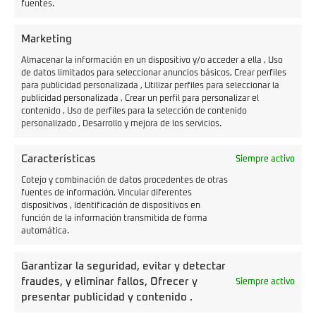
de 28 patentes registradas recientemente. Su
fuentes.
software a medida optimiza la experiencia de
Marketing
conducción, mejorando aspectos como el
Almacenar la información en un dispositivo y/o acceder a ella , Uso
kilometraje y la sensación de manejo. La unidad de
de datos limitados para seleccionar anuncios básicos, Crear perfiles
control central integra todos los sistemas digitales
para publicidad personalizada , Utilizar perfiles para seleccionar la
publicidad personalizada , Crear un perfil para personalizar el
y físicos, permitiendo más de
200,000
contenido , Uso de perfiles para la selección de contenido
combinaciones de modos de conducción
. Esto se
personalizado , Desarrollo y mejora de los servicios.
traduce en una experiencia personalizada, donde el
Características
Siempre activo
conductor puede ajustar el rendimiento de la moto
según sus preferencias, ya sea para mayor
Cotejo y combinación de datos procedentes de otras
fuentes de información, Vincular diferentes
eficiencia o disfrute. Además, el uso del teléfono
dispositivos , Identificación de dispositivos en
función de la información transmitida de forma
móvil facilita el acceso a la moto, permitiendo una
automática.
experiencia de conducción fluida y conectada.
Garantizar la seguridad, evitar y detectar
fraudes, y eliminar fallos, Ofrecer y
Siempre activo
presentar publicidad y contenido .