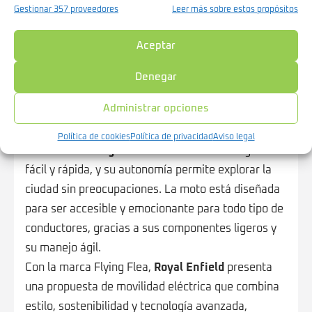
Gestionar 357 proveedores
Leer más sobre estos propósitos
Aceptar
Denegar
En cuanto a la experiencia de conducción, la FF-C6
Administrar opciones
ofrece una aceleración intuitiva,
control de
crucero, y sistemas avanzados como ABS con
Política de cookies
Política de privacidad
Aviso legal
detección de ángulo de inclinación.
La carga es
fácil y rápida, y su autonomía permite explorar la
ciudad sin preocupaciones. La moto está diseñada
para ser accesible y emocionante para todo tipo de
conductores, gracias a sus componentes ligeros y
su manejo ágil.
Con la marca Flying Flea,
Royal Enfield
presenta
una propuesta de movilidad eléctrica que combina
estilo, sostenibilidad y tecnología avanzada,