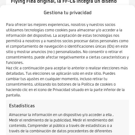
Flying Flea original, la FF-C6 integra un diseño
retrofuturista con tecnología de vanguardia
.
Gestiona tu privacidad
Destaca por su
horquilla Girder
de aluminio
Para ofrecer las mejores experiencias, nosotros y nuestros socios
forjado, una reinvención del diseño clásico de las
utilizamos tecnologías como cookies para almacenar y/o acceder a la
motocicletas anteriores a los años 30, y un chasis
información del dispositivo. La aceptación de estas tecnologías nos
permitirá a nosotros y a nuestros socios procesar datos personales como
de aluminio que asegura ligereza y resistencia.
el comportamiento de navegación o identificaciones únicas (IDs) en este
Además, la caja de batería de magnesio está
sitio y mostrar anuncios (no-) personalizados. No consentir o retirar el
consentimiento, puede afectar negativamente a ciertas características y
diseñada para optimizar el peso y la refrigeración,
funciones.
fusionando elementos tradicionales con
Haz clic a continuación para aceptar lo anterior o realizar elecciones más
detalladas. Tus elecciones se aplicarán solo en este sitio. Puedes
innovaciones modernas. El diseño de las aletas de
cambiar tus ajustes en cualquier momento, incluso retirar tu
consentimiento, utilizando los botones de la Política de cookies o
la batería es un ejemplo de este enfoque,
haciendo clic en el icono de Privacidad situado en la parte inferior de la
representando el espíritu histórico de la marca,
pantalla.
mientras que un grupo de pantalla táctil redondo
Estadísticas
combina estilo clásico con funcionalidades
Almacenar la información en un dispositivo y/o acceder a ella ,
tecnológicas.
Medir el rendimiento de la publicidad, Medir el rendimiento del
contenido, Comprender al público a través de estadísticas o a
La FF-C6 incorpora tecnologías avanzadas con más
través de la combinación de datos procedentes de diferentes